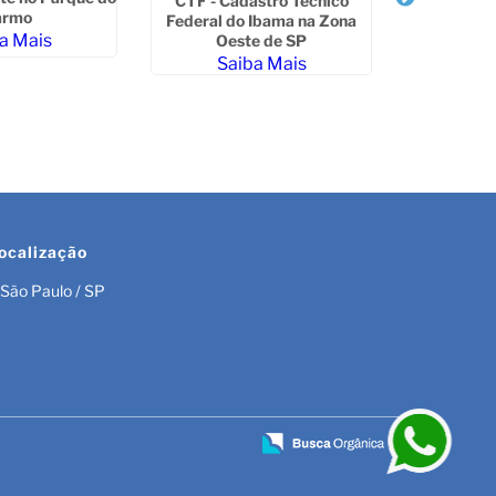
CTF - Cadastro Técnico
CTF - Ca
armo
Federal do Ibama na Zona
Federal d
a Mais
Oeste de SP
Saiba Mais
Sa
ocalização
São Paulo / SP
r