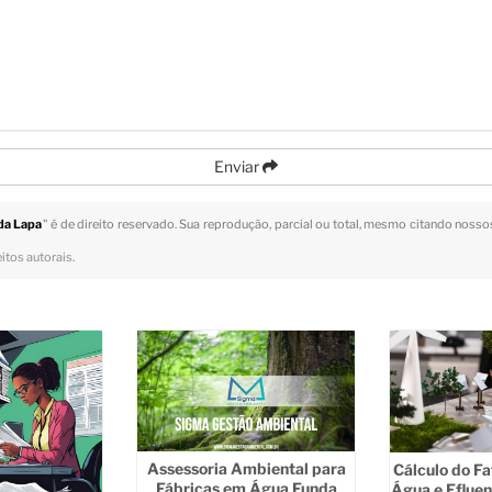
Enviar
da Lapa
" é de direito reservado. Sua reprodução, parcial ou total, mesmo citando nossos
eitos autorais
.
Assessoria Ambiental para
Cálculo do Fa
Fábricas em Água Funda
Água e Efluen