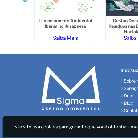
enciamento
Licenciamento Ambiental
Gestão Doc
la Medeiros
Ibama no Ibirapuera
Resíduos nas
Hortol
ais
Saiba Mais
Saiba
Institu
Sobre 
Serviç
Depoi
Blog
Contat
Sigma Gestão Ambiental - LICENÇAS AMBIENTAIS/GES
Este site usa cookies para garantir que você obtenha a me