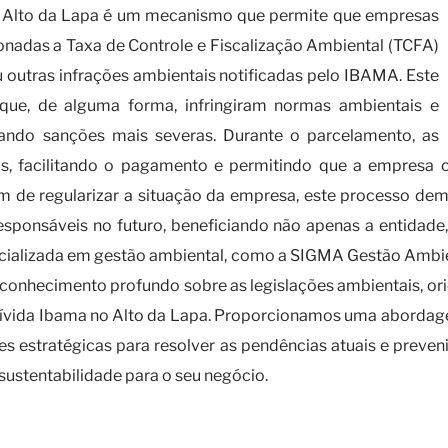
 Alto da Lapa é um mecanismo que permite que empresas
ionadas a Taxa de Controle e Fiscalização Ambiental (TCFA)
u outras infrações ambientais notificadas pelo IBAMA. Este
que, de alguma forma, infringiram normas ambientais e
itando sanções mais severas. Durante o parcelamento, as
as, facilitando o pagamento e permitindo que a empresa
 Além de regularizar a situação da empresa, este processo
esponsáveis no futuro, beneficiando não apenas a entida
alizada em gestão ambiental, como a SIGMA Gestão Ambien
e conhecimento profundo sobre as legislações ambientais, 
ívida Ibama no Alto da Lapa. Proporcionamos uma abordag
es estratégicas para resolver as pendências atuais e preve
 sustentabilidade para o seu negócio.
m dia com o processo parcelamento de 