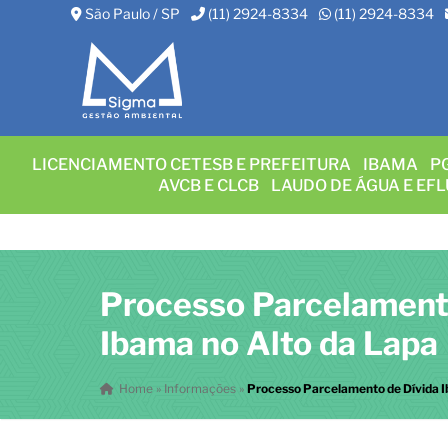
São Paulo / SP
(11) 2924-8334
(11) 2924-8334
LICENCIAMENTO CETESB E PREFEITURA
IBAMA
P
AVCB E CLCB
LAUDO DE ÁGUA E EF
Processo Parcelament
Ibama no Alto da Lapa
Home
»
Informações
»
Processo Parcelamento de Dívida I