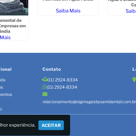
C
Saiba Mais
Saib
umental de
 Empresas em
ândia
 Mais
cional
Contato
L
nós
(11) 2924-8334
os
(11) 2924-8334
mentos
relacionamento@sigmagestaoambiental.com.b
o
TÃO DE RESÍDUOS/LAUDOS
lhor experiência.
ACEITAR