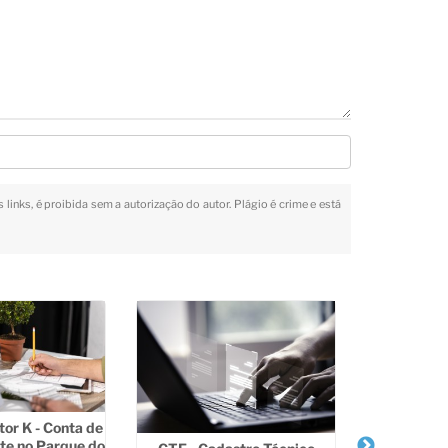
 links, é proibida sem a autorização do autor. Plágio é crime e está
tor K - Conta de
te no Parque do