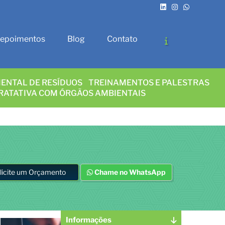
epoimentos
Blog
Contato
ENTAL DE RESÍDUOS
TREINAMENTOS E PALESTRAS
RATATIVA COM ÓRGÃOS AMBIENTAIS
licite um Orçamento
Chame no WhatsApp
Informações