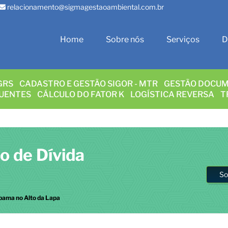
relacionamento@sigmagestaoambiental.com.br
Home
Sobre nós
Serviços
D
GRS
CADASTRO E GESTÃO SIGOR - MTR
GESTÃO DOCUM
LUENTES
CÁLCULO DO FATOR K
LOGÍSTICA REVERSA
T
o de Dívida
So
bama no Alto da Lapa