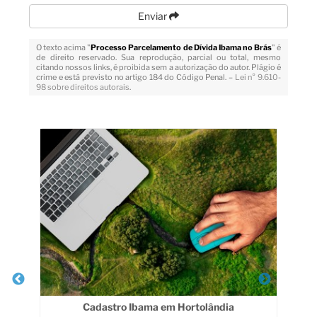
Enviar
O texto acima "
Processo Parcelamento de Dívida Ibama no Brás
" é
de direito reservado. Sua reprodução, parcial ou total, mesmo
citando nossos links, é proibida sem a autorização do autor. Plágio é
crime e está previsto no artigo 184 do Código Penal. –
Lei n° 9.610-
98 sobre direitos autorais
.
Veja Também
Cadastro Ibama em Hortolândia