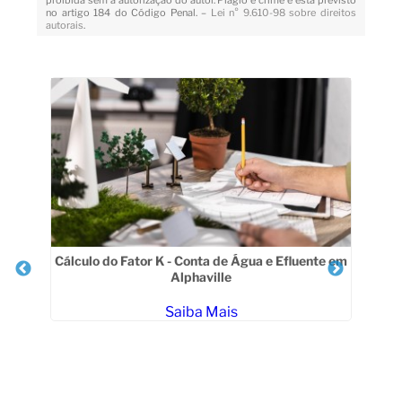
proibida sem a autorização do autor. Plágio é crime e está previsto
no artigo 184 do Código Penal. –
Lei n° 9.610-98 sobre direitos
autorais
.
Veja Também
Cálculo do Fator K - Conta de Água e Efluente em
Alphaville
L
ais
Saiba Mais