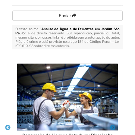
Enviar
O texto acima "
Análise de Água e de Efluentes em Jardim São
Paulo
" é de direito reservado. Sua reprodução, parcial ou total,
mesmo citando nossos links, é proibida sem a autorização do autor.
Plágio é crime e está previsto no artigo 184 do Código Penal. –
Lei
n° 9.610-98 sobre direitos autorais
.
Veja Também