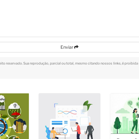
Enviar
reito reservado. Sua reprodução, parcial ou total, mesmo citando nossos links, é proibida 