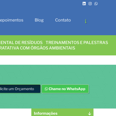
epoimentos
Blog
Contato
ENTAL DE RESÍDUOS
TREINAMENTOS E PALESTRAS
RATATIVA COM ÓRGÃOS AMBIENTAIS
licite um Orçamento
Chame no WhatsApp
Informações