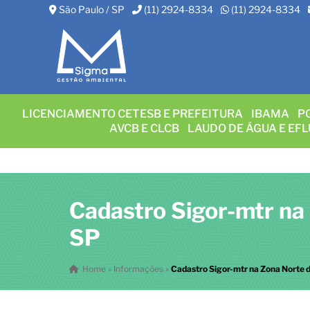
São Paulo / SP
(11) 2924-8334
(11) 2924-8334
LICENCIAMENTO CETESB E PREFEITURA
IBAMA
P
AVCB E CLCB
LAUDO DE ÁGUA E EF
Cadastro Sigor-mtr na
SP
Home
»
Informações
»
Cadastro Sigor-mtr na Zona Norte 