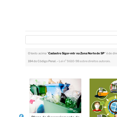
O texto acima "
Cadastro Sigor-mtr na Zona Norte de SP
" é de di
184 do Código Penal. –
Lei n° 9.610-98 sobre direitos autorais
.
Veja Também
 Ambiental
rdim Ângela