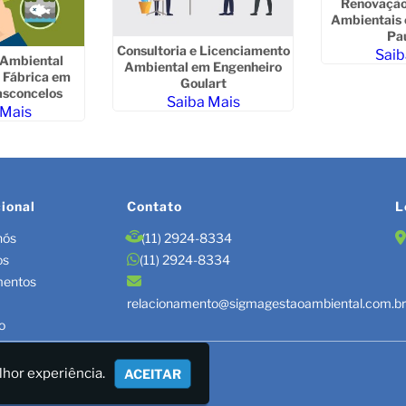
Renovação
Ambientais 
Pau
Consultoria e Licenciamento
Saib
 Ambiental
Ambiental em Engenheiro
e Fábrica em
Goulart
asconcelos
Saiba Mais
 Mais
cional
Contato
L
nós
(11) 2924-8334
os
(11) 2924-8334
mentos
relacionamento@sigmagestaoambiental.com.b
o
TÃO DE RESÍDUOS/LAUDOS
lhor experiência.
ACEITAR