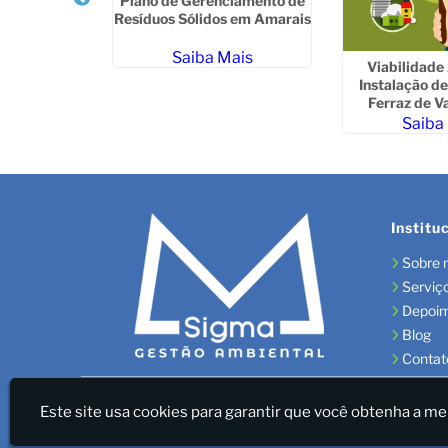
Plano de Gerenciamento de
Resíduos Sólidos em Amarais
ais
Saiba Mais
Viabilidade
Instalação d
Ferraz de V
Saiba
Institu
Sobre 
Serviç
Depoi
Blog
Contat
Sigma Gestão Ambiental - LICENÇAS AMBIENTAIS/GES
Este site usa cookies para garantir que você obtenha a me