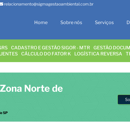
relacionamento@sigmagestaoambiental.com.br
Home
Sobre nós
Serviços
D
GRS
CADASTRO E GESTÃO SIGOR - MTR
GESTÃO DOCUM
LUENTES
CÁLCULO DO FATOR K
LOGÍSTICA REVERSA
T
 Zona Norte de
So
de SP