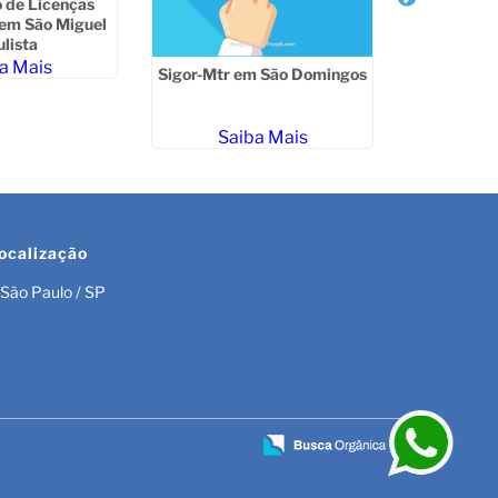
 de Licenças
Renovaçã
em São Miguel
Ambient
lista
a Mais
Sa
Sigor-Mtr em São Domingos
Saiba Mais
ocalização
São Paulo / SP
r