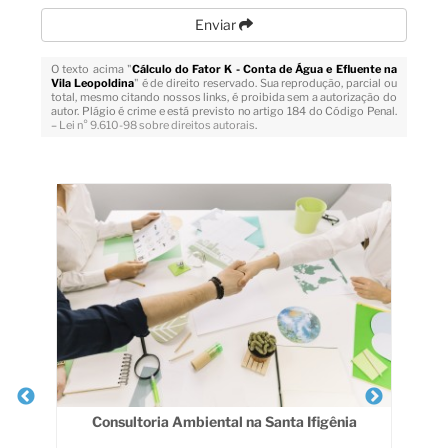
Enviar
O texto acima "
Cálculo do Fator K - Conta de Água e Efluente na
Vila Leopoldina
" é de direito reservado. Sua reprodução, parcial ou
total, mesmo citando nossos links, é proibida sem a autorização do
autor. Plágio é crime e está previsto no artigo 184 do Código Penal.
–
Lei n° 9.610-98 sobre direitos autorais
.
Veja Também
As
Consultoria Ambiental na Santa Ifigênia
ais