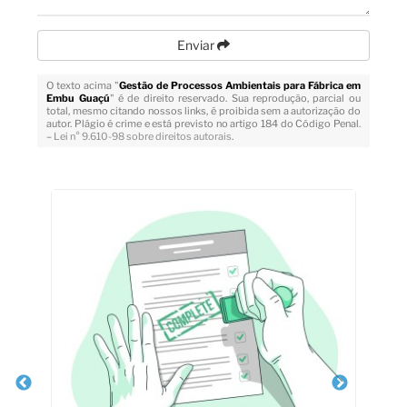
Enviar
O texto acima "
Gestão de Processos Ambientais para Fábrica em
Embu Guaçú
" é de direito reservado. Sua reprodução, parcial ou
total, mesmo citando nossos links, é proibida sem a autorização do
autor. Plágio é crime e está previsto no artigo 184 do Código Penal.
–
Lei n° 9.610-98 sobre direitos autorais
.
Veja Também
da
Li