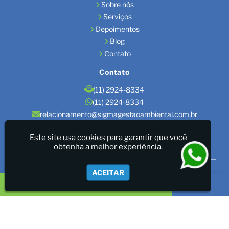
Sobre nós
Serviços
Depoimentos
Blog
Contato
Contato
(11) 2924-8334
(11) 2924-8334
relacionamento@sigmagestaoambiental.com.br
Localização
Este site usa cookies para garantir que você
obtenha a melhor experiência.
São Paulo / SP
Sigma Gestão Ambiental - LICENÇAS AMBIENTAIS/GESTÃO
ACEITAR
DE RESÍDUOS/LAUDOS