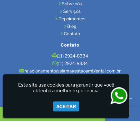
Sobre nós
Serviços
Depoimentos
Blog
Contato
Contato
(11) 2924-8334
(11) 2924-8334
relacionamento@sigmagestaoambiental.com.br
Localização
Este site usa cookies para garantir que você
obtenha a melhor experiência.
São Paulo / SP
Sigma Gestão Ambiental - LICENÇAS AMBIENTAIS/GESTÃO
ACEITAR
DE RESÍDUOS/LAUDOS