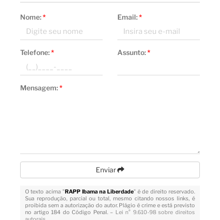
Nome:
*
Email:
*
Telefone:
*
Assunto:
*
Mensagem:
*
Enviar
O texto acima "
RAPP Ibama na Liberdade
" é de direito reservado.
Sua reprodução, parcial ou total, mesmo citando nossos links, é
proibida sem a autorização do autor. Plágio é crime e está previsto
no artigo 184 do Código Penal. –
Lei n° 9.610-98 sobre direitos
autorais
.