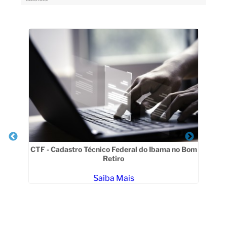
Veja Também
Em
CTF - Cadastro Técnico Federal do Ibama no Bom
ua
Retiro
Saiba Mais